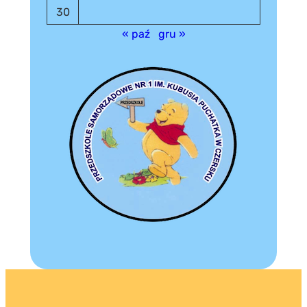
30
« paź
gru »