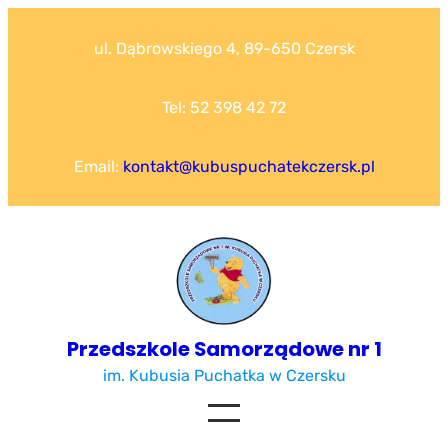
Przejdź
do
ul. Dąbrowskiego 4, 89-650 Czersk
treści
Tel: 52 398 42 72
Email:
kontakt@kubuspuchatekczersk.pl
Przedszkole Samorządowe nr 1
im. Kubusia Puchatka w Czersku