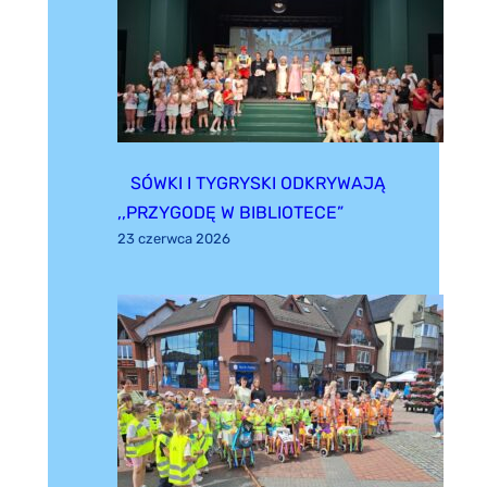
SÓWKI I TYGRYSKI ODKRYWAJĄ
,,PRZYGODĘ W BIBLIOTECE”
23 czerwca 2026