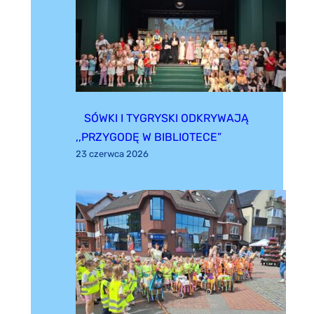
SÓWKI I TYGRYSKI ODKRYWAJĄ
,,PRZYGODĘ W BIBLIOTECE”
23 czerwca 2026