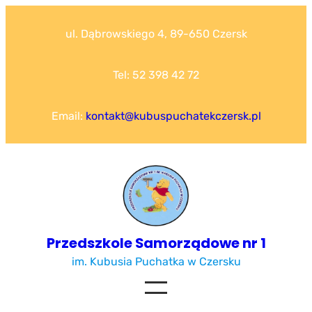
Przejdź
do
ul. Dąbrowskiego 4, 89-650 Czersk
treści
Tel: 52 398 42 72
Email:
kontakt@kubuspuchatekczersk.pl
Przedszkole Samorządowe nr 1
im. Kubusia Puchatka w Czersku