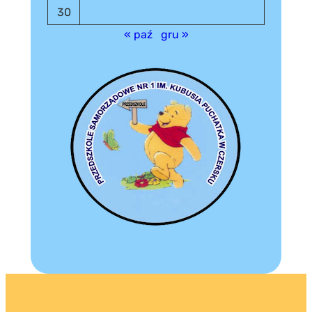
30
« paź
gru »