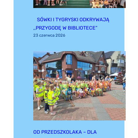
SÓWKI I TYGRYSKI ODKRYWAJĄ
,,PRZYGODĘ W BIBLIOTECE”
23 czerwca 2026
OD PRZEDSZKOLAKA – DLA