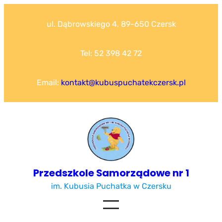
Przejdź
do
ul. Dąbrowskiego 4, 89-650 Czersk
treści
Tel: 52 398 42 72
Email:
kontakt@kubuspuchatekczersk.pl
Przedszkole Samorządowe nr 1
im. Kubusia Puchatka w Czersku