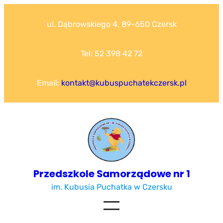
Przejdź
do
ul. Dąbrowskiego 4, 89-650 Czersk
treści
Tel: 52 398 42 72
Email:
kontakt@kubuspuchatekczersk.pl
Przedszkole Samorządowe nr 1
im. Kubusia Puchatka w Czersku