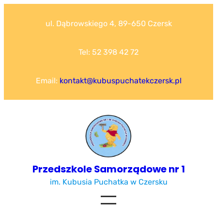
Przejdź
do
ul. Dąbrowskiego 4, 89-650 Czersk
treści
Tel: 52 398 42 72
Email:
kontakt@kubuspuchatekczersk.pl
Przedszkole Samorządowe nr 1
im. Kubusia Puchatka w Czersku