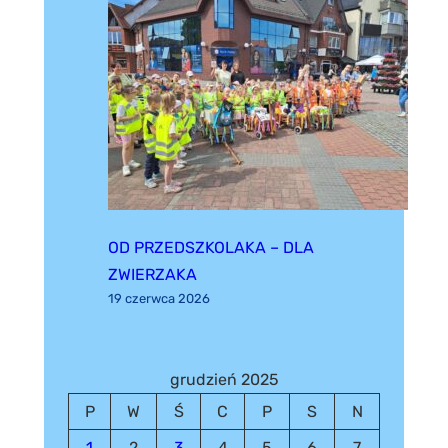
OD PRZEDSZKOLAKA – DLA
ZWIERZAKA
19 czerwca 2026
grudzień 2025
P
W
Ś
C
P
S
N
1
2
3
4
5
6
7