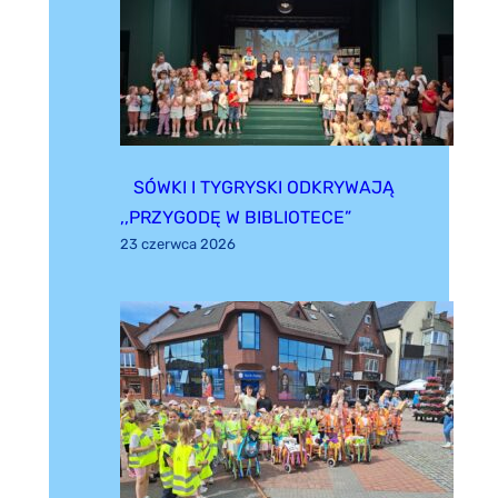
SÓWKI I TYGRYSKI ODKRYWAJĄ
,,PRZYGODĘ W BIBLIOTECE”
23 czerwca 2026