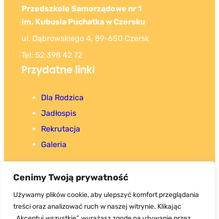
Przedszkole Samorządowe nr 1
im. Kubusia Puchatka w Czersku
ul. Dąbrowskiego 4, 89-650 Czersk
Tel: 52 398 42 72
Przydatne linki
Dla Rodzica
Jadłospis
Rekrutacja
Galeria
Cenimy Twoją prywatność
Używamy plików cookie, aby ulepszyć komfort przeglądania
treści oraz analizować ruch w naszej witrynie. Klikając
Copyright 2025. Wszystkie prawa zastrzeżone.
„Akceptuj wszystkie”, wyrażasz zgodę na używanie przez