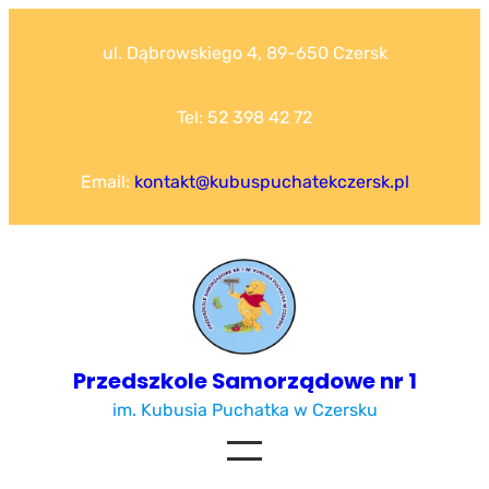
Przejdź
do
ul. Dąbrowskiego 4, 89-650 Czersk
treści
Tel: 52 398 42 72
Email:
kontakt@kubuspuchatekczersk.pl
Przedszkole Samorządowe nr 1
im. Kubusia Puchatka w Czersku