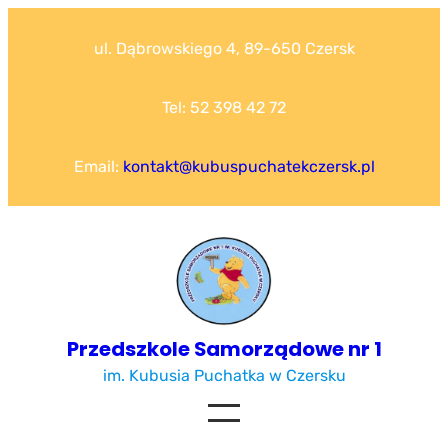
Przejdź
do
ul. Dąbrowskiego 4, 89-650 Czersk
treści
Tel: 52 398 42 72
Email:
kontakt@kubuspuchatekczersk.pl
Przedszkole Samorządowe nr 1
im. Kubusia Puchatka w Czersku