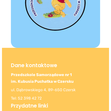
Dane kontaktowe
Przedszkole Samorządowe nr 1
im. Kubusia Puchatka w Czersku
ul. Dąbrowskiego 4, 89-650 Czersk
Tel: 52 398 42 72
Przydatne linki