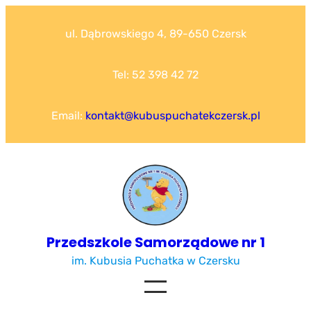
Przejdź
do
ul. Dąbrowskiego 4, 89-650 Czersk
treści
Tel: 52 398 42 72
Email:
kontakt@kubuspuchatekczersk.pl
Przedszkole Samorządowe nr 1
im. Kubusia Puchatka w Czersku