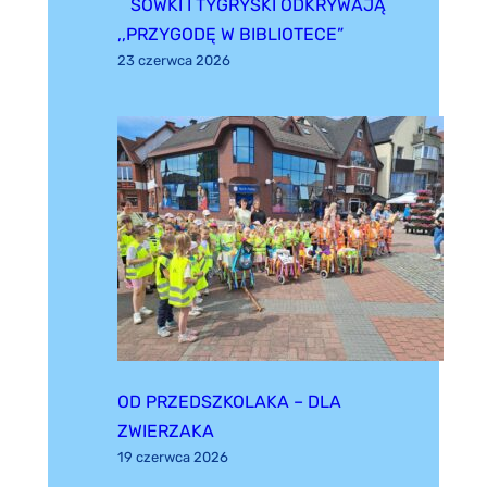
SÓWKI I TYGRYSKI ODKRYWAJĄ
,,PRZYGODĘ W BIBLIOTECE”
23 czerwca 2026
OD PRZEDSZKOLAKA – DLA
ZWIERZAKA
19 czerwca 2026