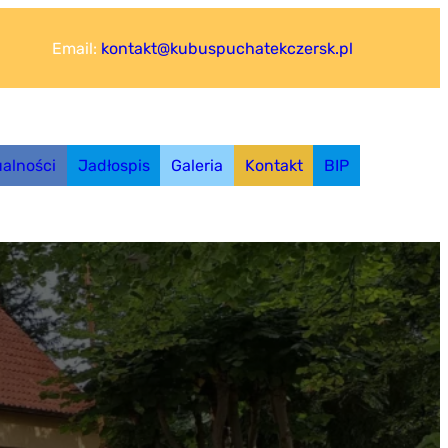
Email:
kontakt@kubuspuchatekczersk.pl
ualności
Jadłospis
Galeria
Kontakt
BIP