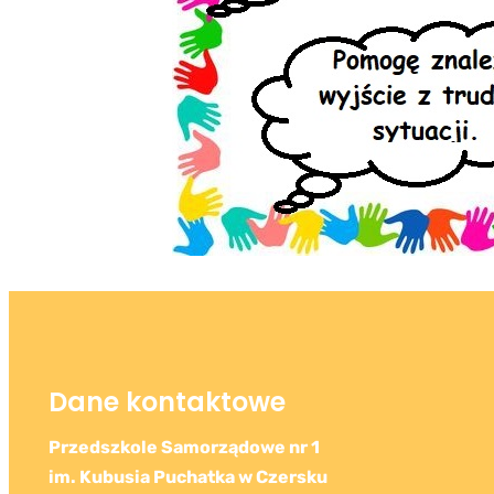
Dane kontaktowe
Przedszkole Samorządowe nr 1
im. Kubusia Puchatka w Czersku