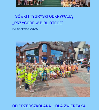
SÓWKI I TYGRYSKI ODKRYWAJĄ
,,PRZYGODĘ W BIBLIOTECE”
23 czerwca 2026
OD PRZEDSZKOLAKA – DLA ZWIERZAKA