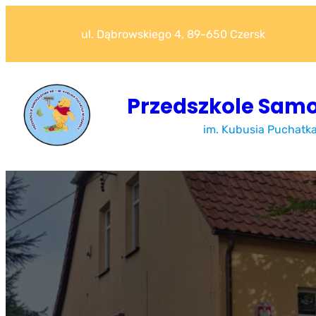
Przejdź
do
ul. Dąbrowskiego 4, 89-650 Czersk
treści
Przedszkole Samo
im. Kubusia Puchatk