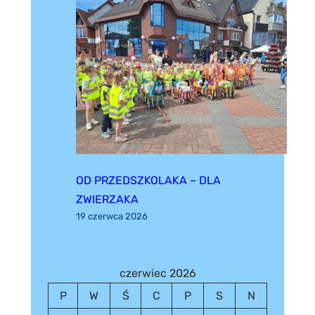
OD PRZEDSZKOLAKA – DLA
ZWIERZAKA
19 czerwca 2026
czerwiec 2026
P
W
Ś
C
P
S
N