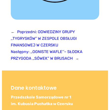
←
Poprzedni:
ODWIEDZINY GRUPY
,,TYGRYSKÓW” W ZESPOLE OBSŁUGI
FINANSOWEJ W CZERSKU
Następny:
,,OGNISTE WAFLE’’– SŁODKA
PRZYGODA ,,SÓWEK” W BRUSACH
→
Dane kontaktowe
Przedszkole Samorządowe nr 1
im. Kubusia Puchatka w Czersku