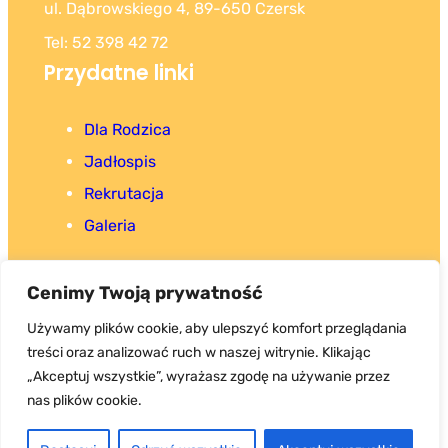
ul. Dąbrowskiego 4, 89-650 Czersk
Tel: 52 398 42 72
Przydatne linki
Dla Rodzica
Jadłospis
Rekrutacja
Galeria
Cenimy Twoją prywatność
Używamy plików cookie, aby ulepszyć komfort przeglądania
treści oraz analizować ruch w naszej witrynie. Klikając
Copyright 2025. Wszystkie prawa zastrzeżone.
„Akceptuj wszystkie”, wyrażasz zgodę na używanie przez
nas plików cookie.
Przedszkole Samorządowe nr 1