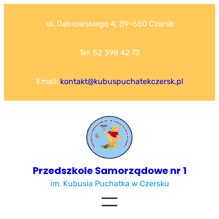
Przejdź
do
ul. Dąbrowskiego 4, 89-650 Czersk
treści
Tel: 52 398 42 72
Email:
kontakt@kubuspuchatekczersk.pl
Przedszkole Samorządowe nr 1
im. Kubusia Puchatka w Czersku