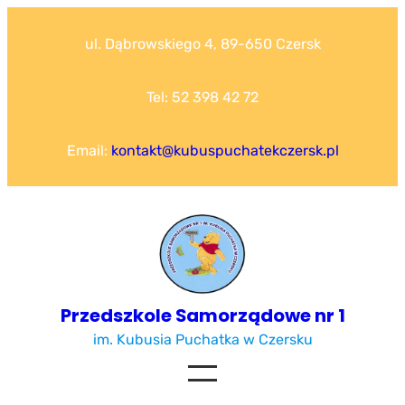
Przejdź
do
ul. Dąbrowskiego 4, 89-650 Czersk
treści
Tel: 52 398 42 72
Email:
kontakt@kubuspuchatekczersk.pl
Przedszkole Samorządowe nr 1
im. Kubusia Puchatka w Czersku