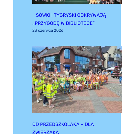
SÓWKI I TYGRYSKI ODKRYWAJĄ
,,PRZYGODĘ W BIBLIOTECE”
23 czerwca 2026
OD PRZEDSZKOLAKA – DLA
ZWIERZAKA