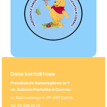
Dane kontaktowe
Przedszkole Samorządowe nr 1
im. Kubusia Puchatka w Czersku
ul. Dąbrowskiego 4, 89-650 Czersk
Tel: 52 398 42 72