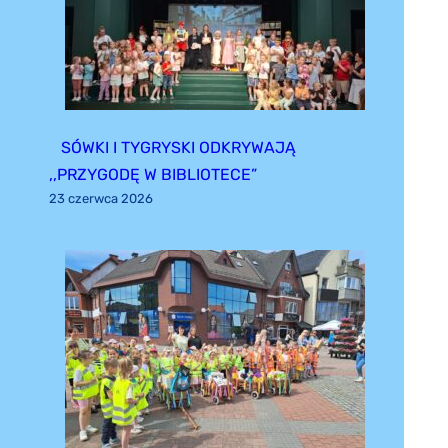
SÓWKI I TYGRYSKI ODKRYWAJĄ
,,PRZYGODĘ W BIBLIOTECE”
23 czerwca 2026