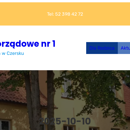
Tel: 52 398 42 72
rządowe nr 1
Dla Rodzica
Akt
a w Czersku
2025-10-10