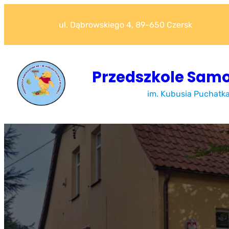
Przejdź
do
ul. Dąbrowskiego 4, 89-650 Czersk
treści
Przedszkole Samo
im. Kubusia Puchatk