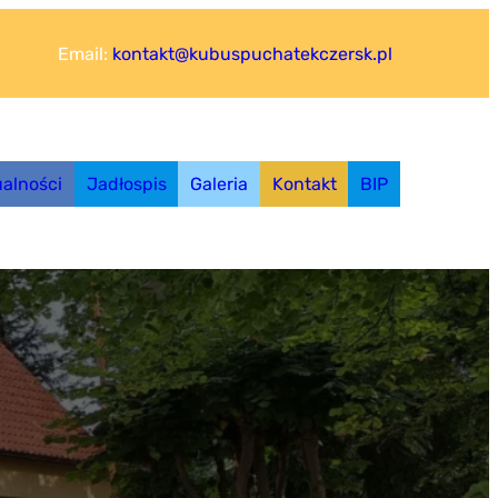
Email:
kontakt@kubuspuchatekczersk.pl
ualności
Jadłospis
Galeria
Kontakt
BIP