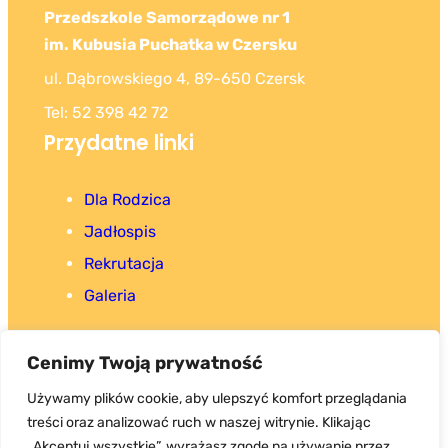
Przedszkole Samorządowe nr 1
im. Kubusia Puchatka w Czersku
ul. Dąbrowskiego 4, 89-650 Czersk
Tel: 52 398 42 72
Przydatne linki
Dla Rodzica
Jadłospis
Rekrutacja
Galeria
Cenimy Twoją prywatność
Używamy plików cookie, aby ulepszyć komfort przeglądania
treści oraz analizować ruch w naszej witrynie. Klikając
Copyright 2025. Wszystkie prawa zastrzeżone.
„Akceptuj wszystkie”, wyrażasz zgodę na używanie przez