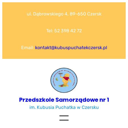
Przejdź
do
ul. Dąbrowskiego 4, 89-650 Czersk
treści
Tel: 52 398 42 72
Email:
kontakt@kubuspuchatekczersk.pl
Przedszkole Samorządowe nr 1
im. Kubusia Puchatka w Czersku