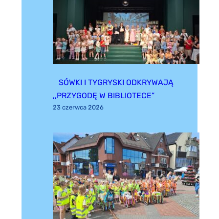
SÓWKI I TYGRYSKI ODKRYWAJĄ
,,PRZYGODĘ W BIBLIOTECE”
23 czerwca 2026