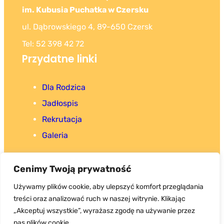
im. Kubusia Puchatka w Czersku
ul. Dąbrowskiego 4, 89-650 Czersk
Tel: 52 398 42 72
Przydatne linki
Dla Rodzica
Jadłospis
Rekrutacja
Galeria
Cenimy Twoją prywatność
Używamy plików cookie, aby ulepszyć komfort przeglądania
treści oraz analizować ruch w naszej witrynie. Klikając
Copyright 2025. Wszystkie prawa zastrzeżone.
„Akceptuj wszystkie”, wyrażasz zgodę na używanie przez
nas plików cookie.