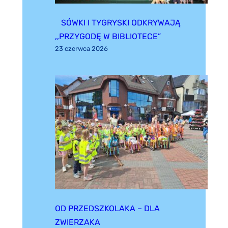
SÓWKI I TYGRYSKI ODKRYWAJĄ
,,PRZYGODĘ W BIBLIOTECE”
23 czerwca 2026
OD PRZEDSZKOLAKA – DLA
ZWIERZAKA