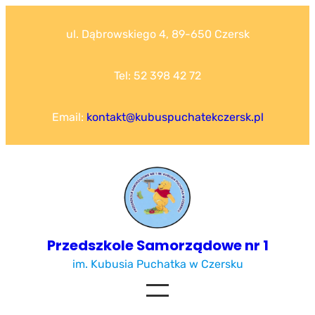
Przejdź
do
ul. Dąbrowskiego 4, 89-650 Czersk
treści
Tel: 52 398 42 72
Email:
kontakt@kubuspuchatekczersk.pl
Przedszkole Samorządowe nr 1
im. Kubusia Puchatka w Czersku