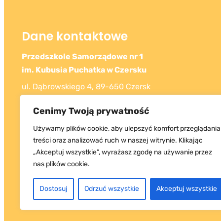
Dane kontaktowe
Przedszkole Samorządowe nr 1
im. Kubusia Puchatka w Czersku
ul. Dąbrowskiego 4, 89-650 Czersk
Tel: 52 398 42 72
Cenimy Twoją prywatność
Używamy plików cookie, aby ulepszyć komfort przeglądania
treści oraz analizować ruch w naszej witrynie. Klikając
„Akceptuj wszystkie”, wyrażasz zgodę na używanie przez
nas plików cookie.
Dostosuj
Odrzuć wszystkie
Akceptuj wszystkie
Copyrigh