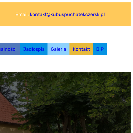
Email:
kontakt@kubuspuchatekczersk.pl
ualności
Jadłospis
Galeria
Kontakt
BIP