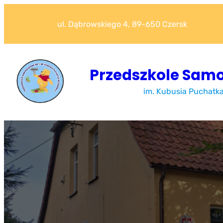
Przejdź
do
ul. Dąbrowskiego 4, 89-650 Czersk
treści
Przedszkole Samo
im. Kubusia Puchatk