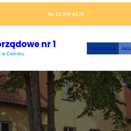
Tel: 52 398 42 72
rządowe nr 1
Dla Rodzica
Akt
a w Czersku