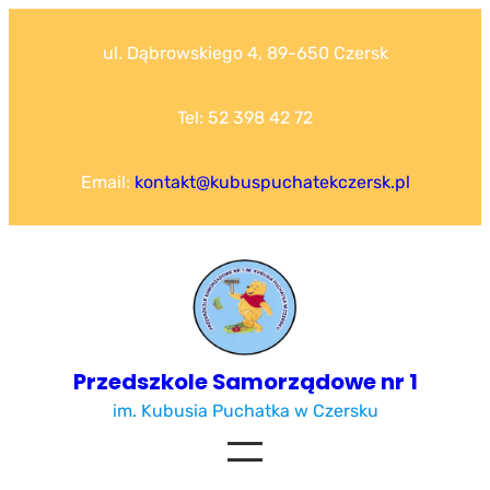
Przejdź
do
ul. Dąbrowskiego 4, 89-650 Czersk
treści
Tel: 52 398 42 72
Email:
kontakt@kubuspuchatekczersk.pl
Przedszkole Samorządowe nr 1
im. Kubusia Puchatka w Czersku