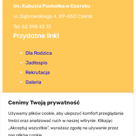
im. Kubusia Puchatka w Czersku
ul. Dąbrowskiego 4, 89-650 Czersk
Tel: 52 398 42 72
Przydatne linki
Dla Rodzica
Jadłospis
Rekrutacja
Galeria
Cenimy Twoją prywatność
Używamy plików cookie, aby ulepszyć komfort przeglądania
treści oraz analizować ruch w naszej witrynie. Klikając
Copyright 2025. Wszystkie prawa zastrzeżone.
„Akceptuj wszystkie”, wyrażasz zgodę na używanie przez
nas plików cookie.