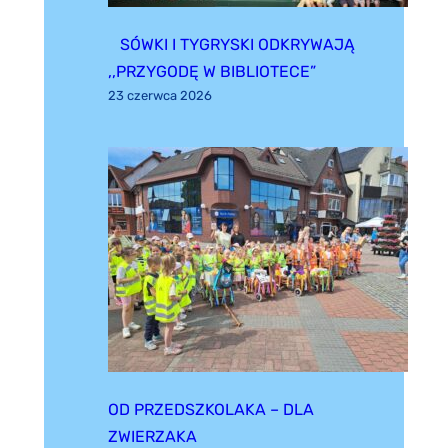
SÓWKI I TYGRYSKI ODKRYWAJĄ
,,PRZYGODĘ W BIBLIOTECE”
23 czerwca 2026
OD PRZEDSZKOLAKA – DLA
ZWIERZAKA