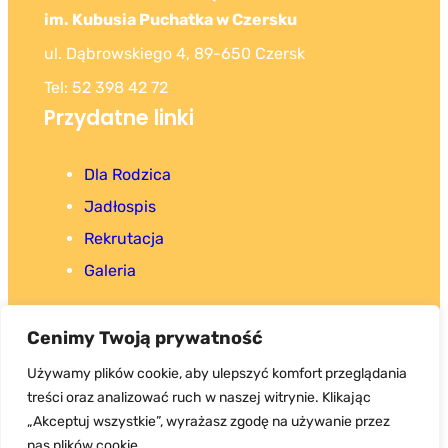
im. Kubusia Puchatka w Czersku
ul. Dąbrowskiego 4, 89-650 Czersk
Tel: 52 398 42 72
Przydatne linki
Dla Rodzica
Jadłospis
Rekrutacja
Galeria
Cenimy Twoją prywatność
Używamy plików cookie, aby ulepszyć komfort przeglądania
treści oraz analizować ruch w naszej witrynie. Klikając
Copyright 2025. Wszystkie prawa zastrzeżone.
„Akceptuj wszystkie”, wyrażasz zgodę na używanie przez
nas plików cookie.