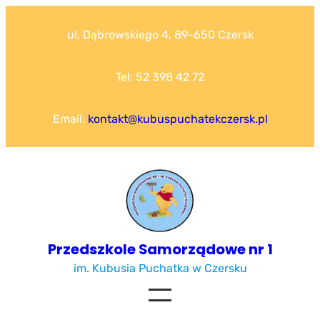
Przejdź
do
ul. Dąbrowskiego 4, 89-650 Czersk
treści
Tel: 52 398 42 72
Email:
kontakt@kubuspuchatekczersk.pl
Przedszkole Samorządowe nr 1
im. Kubusia Puchatka w Czersku