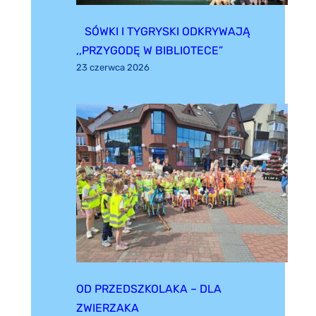
SÓWKI I TYGRYSKI ODKRYWAJĄ
,,PRZYGODĘ W BIBLIOTECE”
23 czerwca 2026
OD PRZEDSZKOLAKA – DLA
ZWIERZAKA