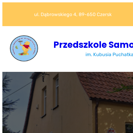
Przejdź
do
ul. Dąbrowskiego 4, 89-650 Czersk
treści
Przedszkole Samo
im. Kubusia Puchatk