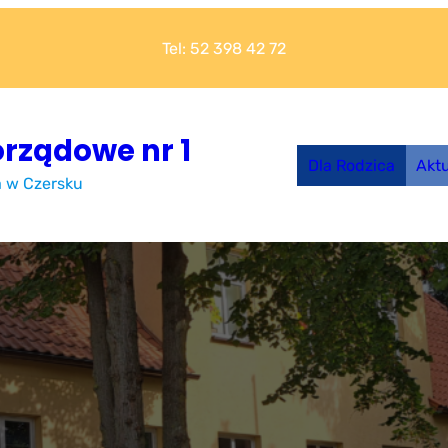
Tel: 52 398 42 72
rządowe nr 1
Dla Rodzica
Akt
a w Czersku