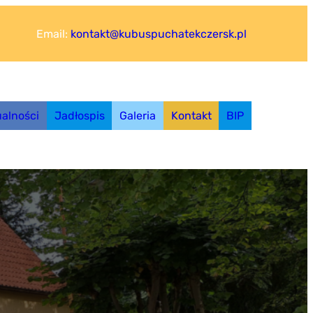
Email:
kontakt@kubuspuchatekczersk.pl
ualności
Jadłospis
Galeria
Kontakt
BIP