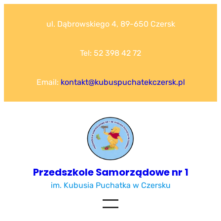
Przejdź
do
ul. Dąbrowskiego 4, 89-650 Czersk
treści
Tel: 52 398 42 72
Email:
kontakt@kubuspuchatekczersk.pl
Przedszkole Samorządowe nr 1
im. Kubusia Puchatka w Czersku