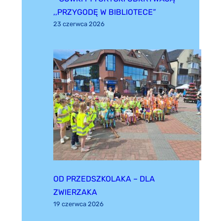
,,PRZYGODĘ W BIBLIOTECE”
23 czerwca 2026
OD PRZEDSZKOLAKA – DLA
ZWIERZAKA
19 czerwca 2026