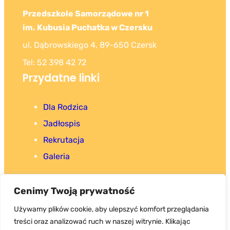
Przedszkole Samorządowe nr 1
im. Kubusia Puchatka w Czersku
ul. Dąbrowskiego 4, 89-650 Czersk
Tel: 52 398 42 72
Przydatne linki
Dla Rodzica
Jadłospis
Rekrutacja
Galeria
Cenimy Twoją prywatność
Używamy plików cookie, aby ulepszyć komfort przeglądania
treści oraz analizować ruch w naszej witrynie. Klikając
Copyright 2025. Wszystkie prawa zastrzeżone.