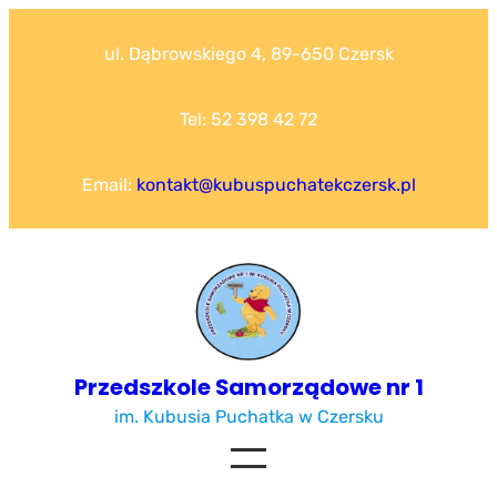
Przejdź
do
ul. Dąbrowskiego 4, 89-650 Czersk
treści
Tel: 52 398 42 72
Email:
kontakt@kubuspuchatekczersk.pl
Przedszkole Samorządowe nr 1
im. Kubusia Puchatka w Czersku