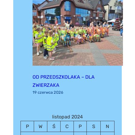
OD PRZEDSZKOLAKA – DLA
ZWIERZAKA
19 czerwca 2026
listopad 2024
P
W
Ś
C
P
S
N