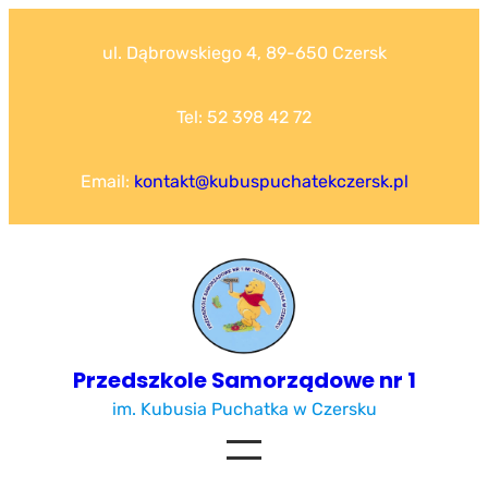
Przejdź
do
ul. Dąbrowskiego 4, 89-650 Czersk
treści
Tel: 52 398 42 72
Email:
kontakt@kubuspuchatekczersk.pl
Przedszkole Samorządowe nr 1
im. Kubusia Puchatka w Czersku