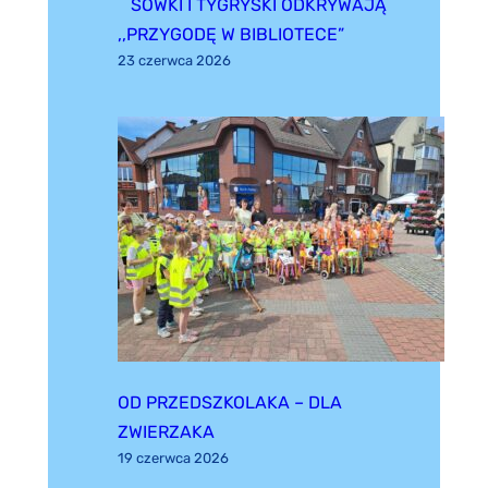
SÓWKI I TYGRYSKI ODKRYWAJĄ
,,PRZYGODĘ W BIBLIOTECE”
23 czerwca 2026
OD PRZEDSZKOLAKA – DLA
ZWIERZAKA
19 czerwca 2026