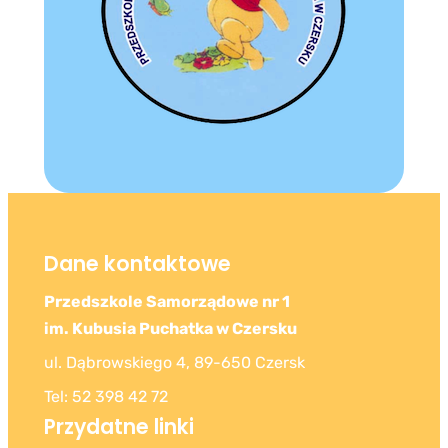
Dane kontaktowe
Przedszkole Samorządowe nr 1
im. Kubusia Puchatka w Czersku
ul. Dąbrowskiego 4, 89-650 Czersk
Tel: 52 398 42 72
Przydatne linki