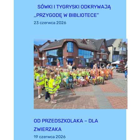
SÓWKI I TYGRYSKI ODKRYWAJĄ
,,PRZYGODĘ W BIBLIOTECE”
23 czerwca 2026
OD PRZEDSZKOLAKA – DLA
ZWIERZAKA
19 czerwca 2026