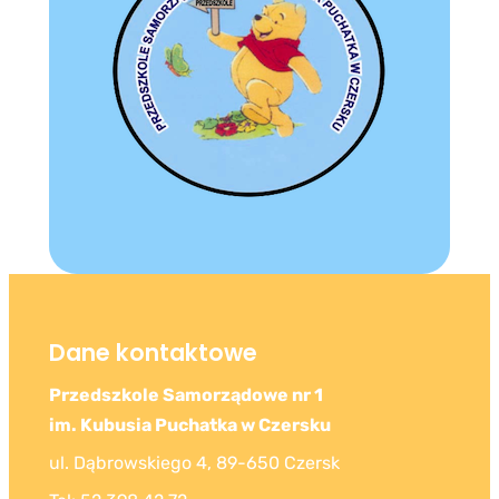
Dane kontaktowe
Przedszkole Samorządowe nr 1
im. Kubusia Puchatka w Czersku
ul. Dąbrowskiego 4, 89-650 Czersk