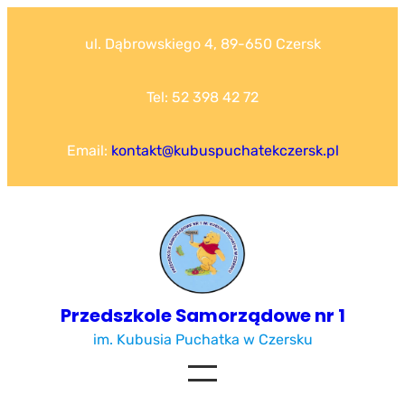
Przejdź
do
ul. Dąbrowskiego 4, 89-650 Czersk
treści
Tel: 52 398 42 72
Email:
kontakt@kubuspuchatekczersk.pl
Przedszkole Samorządowe nr 1
im. Kubusia Puchatka w Czersku