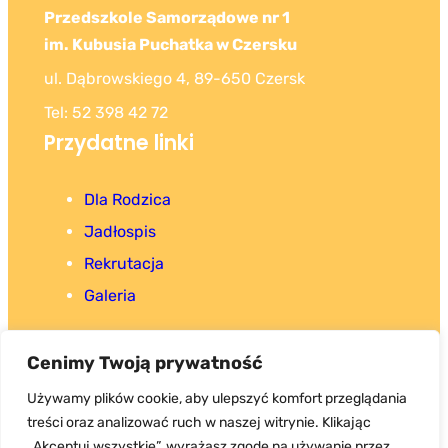
Przedszkole Samorządowe nr 1
im. Kubusia Puchatka w Czersku
ul. Dąbrowskiego 4, 89-650 Czersk
Tel: 52 398 42 72
Przydatne linki
Dla Rodzica
Jadłospis
Rekrutacja
Galeria
Cenimy Twoją prywatność
Używamy plików cookie, aby ulepszyć komfort przeglądania
treści oraz analizować ruch w naszej witrynie. Klikając
Copyright 2025. Wszystkie prawa zastrzeżone.
„Akceptuj wszystkie”, wyrażasz zgodę na używanie przez