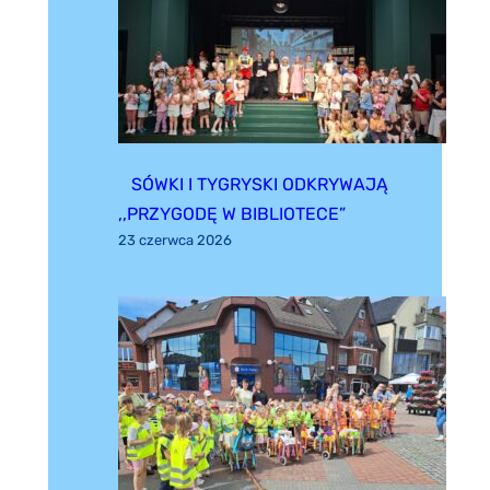
SÓWKI I TYGRYSKI ODKRYWAJĄ
,,PRZYGODĘ W BIBLIOTECE”
23 czerwca 2026