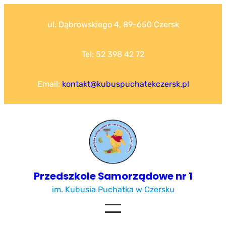
Przejdź
do
ul. Dąbrowskiego 4, 89-650 Czersk
treści
Tel: 52 398 42 72
Email:
kontakt@kubuspuchatekczersk.pl
Przedszkole Samorządowe nr 1
im. Kubusia Puchatka w Czersku