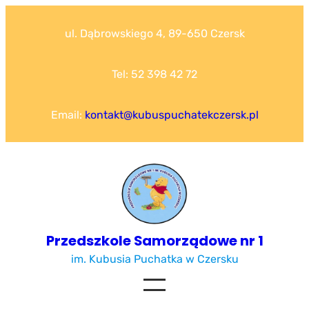
Przejdź
do
ul. Dąbrowskiego 4, 89-650 Czersk
treści
Tel: 52 398 42 72
Email:
kontakt@kubuspuchatekczersk.pl
Przedszkole Samorządowe nr 1
im. Kubusia Puchatka w Czersku