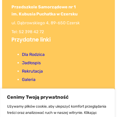
Przedszkole Samorządowe nr 1
im. Kubusia Puchatka w Czersku
ul. Dąbrowskiego 4, 89-650 Czersk
Tel: 52 398 42 72
Przydatne linki
Dla Rodzica
Jadłospis
Rekrutacja
Galeria
Cenimy Twoją prywatność
Używamy plików cookie, aby ulepszyć komfort przeglądania
treści oraz analizować ruch w naszej witrynie. Klikając
Copyright 2025. Wszystkie prawa zastrzeżone.