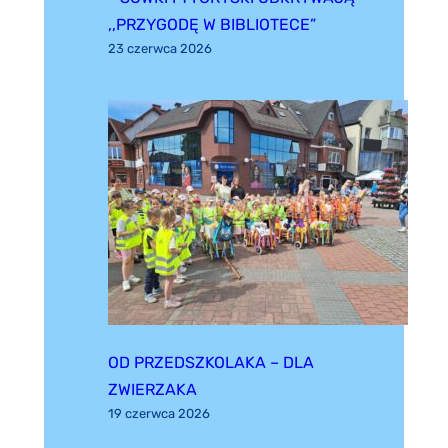
,,PRZYGODĘ W BIBLIOTECE”
23 czerwca 2026
OD PRZEDSZKOLAKA – DLA
ZWIERZAKA
19 czerwca 2026