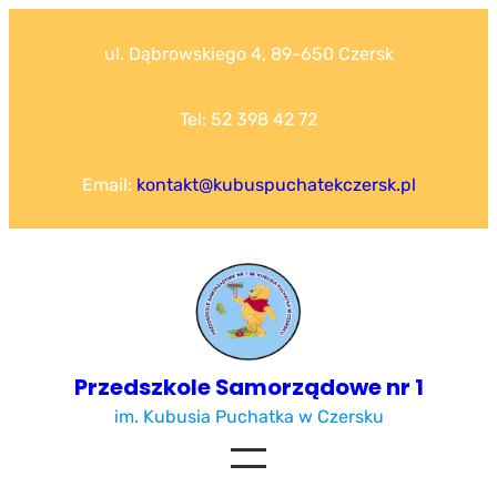
Przejdź
do
ul. Dąbrowskiego 4, 89-650 Czersk
treści
Tel: 52 398 42 72
Email:
kontakt@kubuspuchatekczersk.pl
Przedszkole Samorządowe nr 1
im. Kubusia Puchatka w Czersku