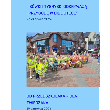
SÓWKI I TYGRYSKI ODKRYWAJĄ
,,PRZYGODĘ W BIBLIOTECE”
23 czerwca 2026
OD PRZEDSZKOLAKA – DLA
ZWIERZAKA
19 czerwca 2026