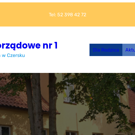
Tel: 52 398 42 72
rządowe nr 1
Dla Rodzica
Akt
a w Czersku