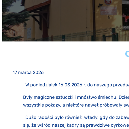
C
17 marca 2026
W poniedziałek 16.03.2026 r. do naszego przedszk
Były magiczne sztuczki i mnóstwo śmiechu. Dzi
wszystkie pokazy, a niektóre nawet próbowały s
Dużo radości było również wtedy, gdy do zabawy 
się, że wśród naszej kadry są prawdziwe cyrkowe 