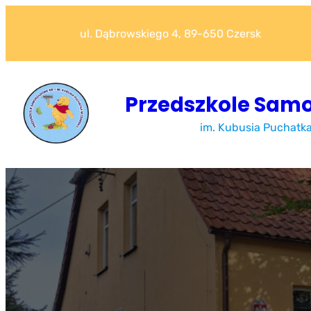
Przejdź
do
ul. Dąbrowskiego 4, 89-650 Czersk
treści
Przedszkole Samo
im. Kubusia Puchatk