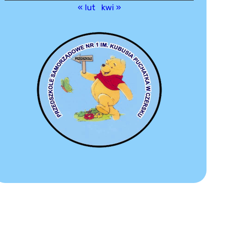
« lut
kwi »