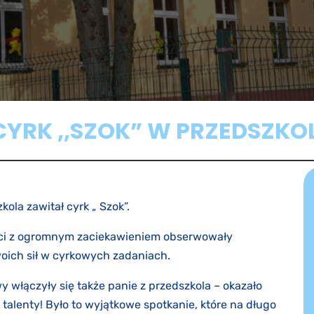
YRK ,,SZOK” W PRZEDSZKO
ola zawitał cyrk „ Szok”.
eci z ogromnym zaciekawieniem obserwowały
woich sił w cyrkowych zadaniach.
włączyły się także panie z przedszkola – okazało
talenty! Było to wyjątkowe spotkanie, które na długo