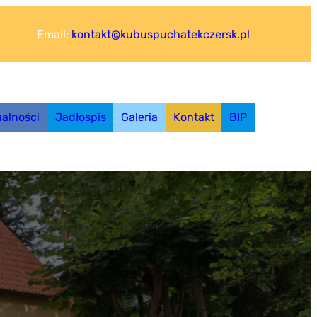
Email:
kontakt@kubuspuchatekczersk.pl
ualności
Jadłospis
Galeria
Kontakt
BIP