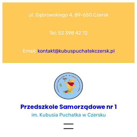
Przejdź
do
ul. Dąbrowskiego 4, 89-650 Czersk
treści
Tel: 52 398 42 72
Email:
kontakt@kubuspuchatekczersk.pl
Przedszkole Samorządowe nr 1
im. Kubusia Puchatka w Czersku