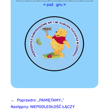
« paź
gru »
←
Poprzedni:
„PAMIĘTAMY…”
Następny:
NIEPODLEGŁOŚĆ ŁĄCZY