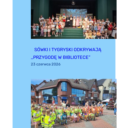
SÓWKI I TYGRYSKI ODKRYWAJĄ
,,PRZYGODĘ W BIBLIOTECE”
23 czerwca 2026