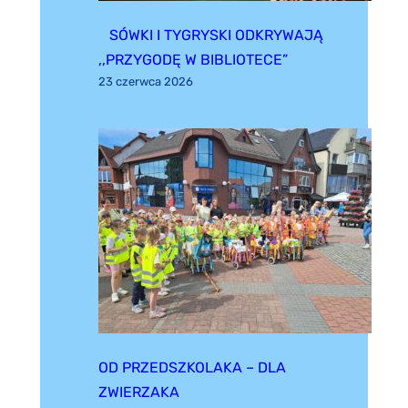
SÓWKI I TYGRYSKI ODKRYWAJĄ
,,PRZYGODĘ W BIBLIOTECE”
23 czerwca 2026
OD PRZEDSZKOLAKA – DLA
ZWIERZAKA