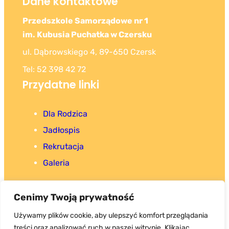
Dane kontaktowe
Przedszkole Samorządowe nr 1
im. Kubusia Puchatka w Czersku
ul. Dąbrowskiego 4, 89-650 Czersk
Tel: 52 398 42 72
Przydatne linki
Dla Rodzica
Jadłospis
Rekrutacja
Galeria
Cenimy Twoją prywatność
Używamy plików cookie, aby ulepszyć komfort przeglądania
treści oraz analizować ruch w naszej witrynie. Klikając