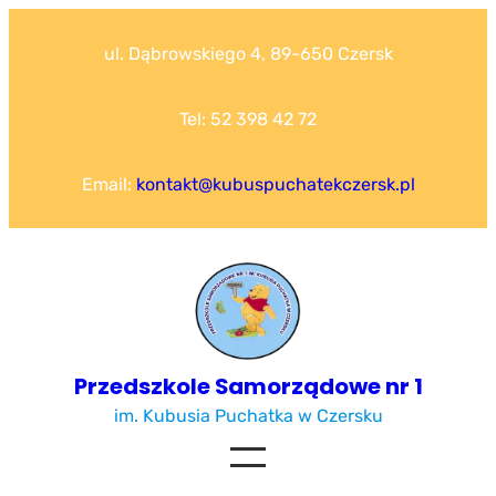
Przejdź
do
ul. Dąbrowskiego 4, 89-650 Czersk
treści
Tel: 52 398 42 72
Email:
kontakt@kubuspuchatekczersk.pl
Przedszkole Samorządowe nr 1
im. Kubusia Puchatka w Czersku