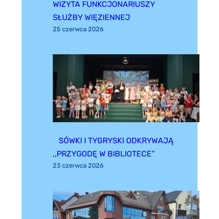
WIZYTA FUNKCJONARIUSZY
SŁUŻBY WIĘZIENNEJ
25 czerwca 2026
SÓWKI I TYGRYSKI ODKRYWAJĄ
,,PRZYGODĘ W BIBLIOTECE”
23 czerwca 2026