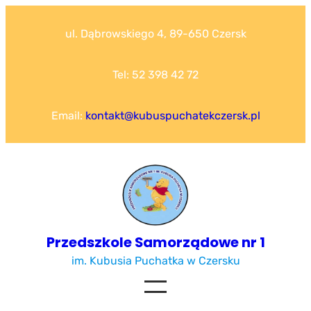
Przejdź
do
ul. Dąbrowskiego 4, 89-650 Czersk
treści
Tel: 52 398 42 72
Email:
kontakt@kubuspuchatekczersk.pl
Przedszkole Samorządowe nr 1
im. Kubusia Puchatka w Czersku